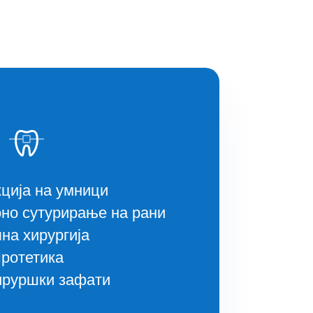
ција на умници
но сутурирање на рани
на хирургија
ротетика
ируршки зафати