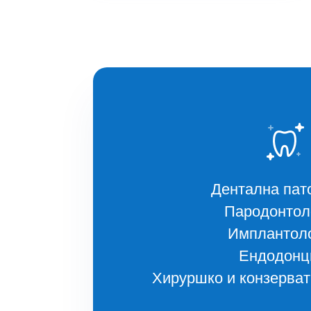
Дентална пат
Пародонтол
Имплантоло
Ендодонц
Хируршко и конзерва