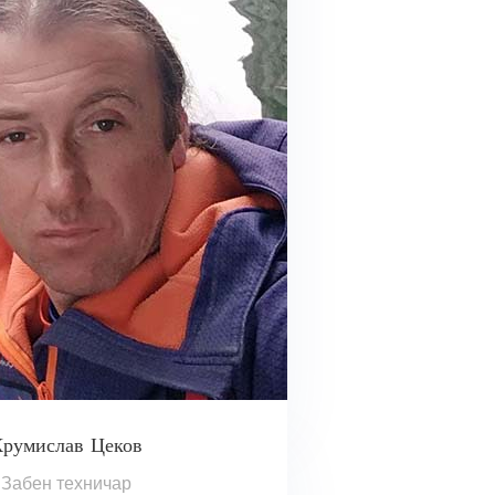
румислав Цеков
Забен техничар