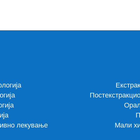
ологија
Екстрак
огија
Постекстракцио
гија
Орал
ија
П
тивно лекување
Мали х