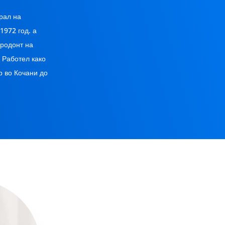
рал на
1972 год. а
ародонт на
 Работел како
р во Кочани до