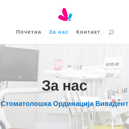
Почетна
За нас
Контакт
За нас
Стоматолошка Ординација Вивадент