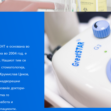
НТ е основана во
а во 2004 год. е
. Нашиот тим се
 стоматологија,
 Крумислав Цеков,
и надворешни
повеќе доктори-
тка го
работа и
 пациенти.