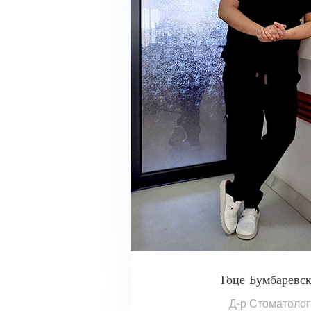
Гоце Бумбаревс
Д-р Стоматолог