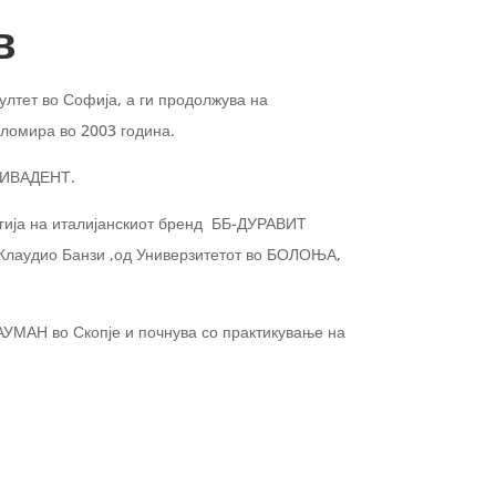
в
лтет во Софија, а ги продолжува на
пломира во 2003 година.
 ВИВАДЕНТ.
гија на италијанскиот бренд ББ-ДУРАВИТ
лаудио Банзи ,од Универзитетот во БОЛОЊА,
УМАН во Скопје и почнува со практикување на