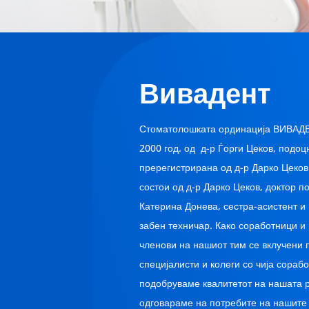
Вивадент
Стоматолошката ординација ВИВАДЕ
2000 год. од д-р Ѓорги Цеков, подоцн
пререгистрирана од д-р Дарко Цеков
состои од д-р Дарко Цеков, доктор по
Катерина Донева, сестра-асистент и
забен техничар. Како соработници 
членови на нашиот тим се вклучени 
специјалисти и колеги со чија сорабо
подобруваме квалитетот на нашата 
одговараме на потребите на нашите